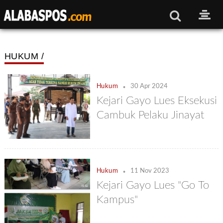
HUKUM /
.
Hukum
30 Apr 2024
Kejari Gayo Lues Eksekusi
Cambuk Pelaku Jinayat
.
Hukum
11 Nov 2023
Kejari Gayo Lues "Go To
Kampus"