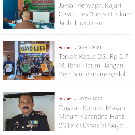
Jaksa Menyapa, Kajari
Gayo Lues "Kenali Hukum
Jauhi Hukuman"
.
Hukum
30 Apr 2021
Terkait Kasus DSI Rp 3.7
M, Ibnu Hasim, Jangan
Bermain main mengelola
Uang Negara
.
Hukum
10 Des 2020
Dugaan Korupsi Makan
Minum Karantina Hafiz
2019 di Dinas SI Gayo
Lues Naik ke Penyidikan