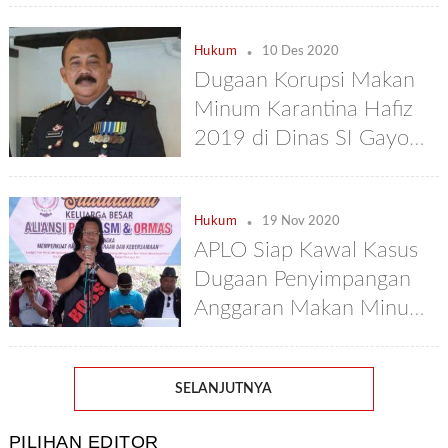
.
Hukum
10 Des 2020
Dugaan Korupsi Makan
Minum Karantina Hafiz
2019 di Dinas SI Gayo
Lues Naik ke Penyidikan
.
Hukum
19 Nov 2020
APLO Siap Kawal Kasus
Dugaan Penyimpangan
Anggaran Makan Minum
Pimpinan DPRK Gayo
Lues
SELANJUTNYA
PILIHAN EDITOR