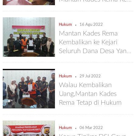
Pengadilan
.
Hukum
16 Agu 2022
Mantan Kades Rema
Kembalikan ke Kejari
Seluruh Dana Desa Yang
Diduga di Embatnya
.
Hukum
29 Jul 2022
Walau Kembalikan
Uang,Mantan Kades
Rema Tetap di Hukum
.
Hukum
06 Mar 2022