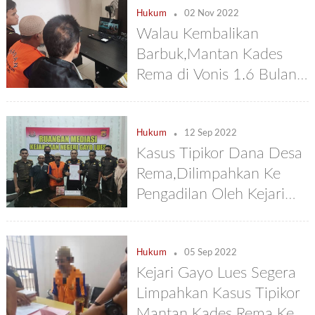
.
Hukum
02 Nov 2022
Walau Kembalikan
Barbuk,Mantan Kades
Rema di Vonis 1.6 Bulan
denda Rp 50 juta
.
Hukum
12 Sep 2022
Kasus Tipikor Dana Desa
Rema,Dilimpahkan Ke
Pengadilan Oleh Kejari
Gayo Lues
.
Hukum
05 Sep 2022
Kejari Gayo Lues Segera
Limpahkan Kasus Tipikor
Mantan Kades Rema Ke