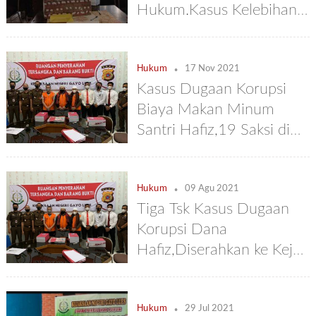
Hukum.Kasus Kelebihan
Anggaran Pimpinan
DPRK,Rp 1.050 M di
.
Hukum
Kembalikan Ke Kas
17 Nov 2021
Kasus Dugaan Korupsi
Daerah
Biaya Makan Minum
Santri Hafiz,19 Saksi di
Hadirkan Dalam Sidang
.
Hukum
09 Agu 2021
Tiga Tsk Kasus Dugaan
Korupsi Dana
Hafiz,Diserahkan ke Kejari
Gayo Lues
.
Hukum
29 Jul 2021