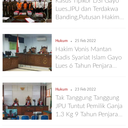
Kasus Tipikor DSI Gayo
Lues.JPU dan Terdakwa
Banding,Putusan Hakim
di Pertanyakan Publik
.
Hukum
25 Feb 2022
Hakim Vonis Mantan
Kadis Syariat Islam Gayo
Lues 6 Tahun Penjara
Tanpa Uang Pengganti
.
Hukum
23 Feb 2022
Tak Tanggung Tanggung
JPU Tuntut Pemilik Ganja
1.3 Kg 9 Tahun Penjara
Denda Rp 1 Milyar