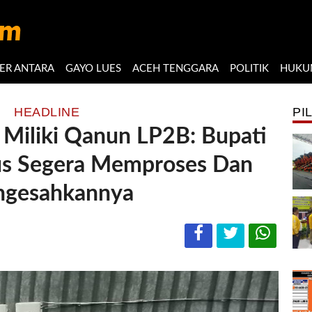
ER ANTARA
GAYO LUES
ACEH TENGGARA
POLITIK
HUKU
HEADLINE
PI
Miliki Qanun LP2B: Bupati
s Segera Memproses Dan
gesahkannya