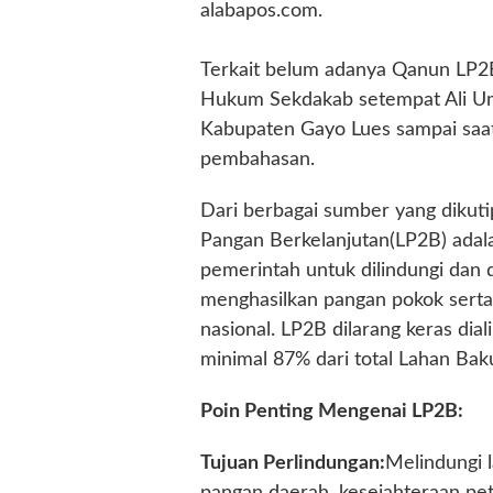
alabapos.com.
Terkait belum adanya Qanun LP2
Hukum Sekdakab setempat Ali Um
Kabupaten Gayo Lues sampai saat
pembahasan.
Dari berbagai sumber yang dikut
Pangan Berkelanjutan(LP2B) adala
pemerintah untuk dilindungi dan 
menghasilkan pangan pokok sert
nasional. LP2B dilarang keras dia
minimal 87% dari total Lahan Bak
Poin Penting Mengenai LP2B:
Tujuan Perlindungan:
Melindungi l
pangan daerah, kesejahteraan pet