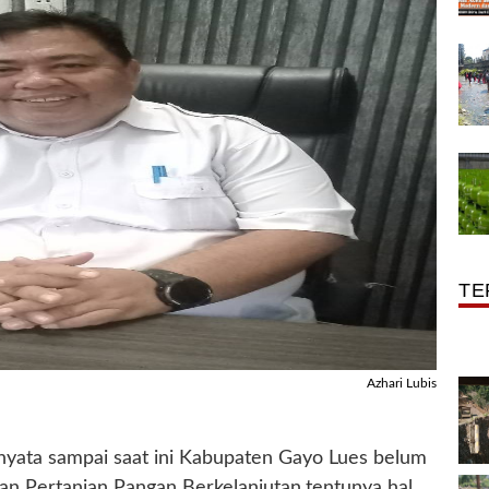
TE
Azhari Lubis
rnyata sampai saat ini Kabupaten Gayo Lues belum
an Pertanian Pangan Berkelanjutan,tentunya hal