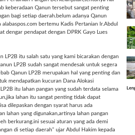
bab keberadaan Qanun tersebut sangat penting
gan bagi setiap daerah.belum adanya Qanun
a alabaspos.com bertemu Kadis Pertanian Ir.Abdul
apat dengar pendapat dengan DPRK Gayo Lues
n LP2B itu salah satu yang kami bicarakan dengan
Qanun LP2B sudah sangat mendesak untuk segera
ebab Qanun LP2B merupakan hal yang penting dan
ntuk mendapatkan kucuran Dana Alokasi
Len
LP2B itu lahan pangan yang sudah terdata selama
un,jika lahan itu sangat penting tidak dapat
bisa dilepaskan dengan syarat harus ada
an lahan yang digunakan,artinya lahan pangan
eh berkurang.ini sesuai aturan yang ada demi
gan di setiap daerah" ujar Abdul Hakim kepada