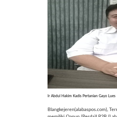
Ir Abdul Hakim Kadis Pertanian Gayo Lues
Blangkejeren(alabaspos.com), Te
memiliki Qanun (Perda)LP2B (Lah