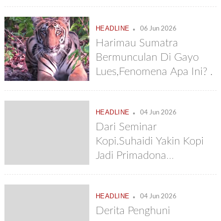
Minta Bupati Perbaiki
Jembatan Lengom
.
HEADLINE
06 Jun 2026
Harimau Sumatra
Bermunculan Di Gayo
Lues,Fenomena Apa Ini? .
.
HEADLINE
04 Jun 2026
Dari Seminar
Kopi.Suhaidi Yakin Kopi
Jadi Primadona
Kebangkitan
Ekonomi,Prof.Abu Bakar
.
HEADLINE
Karim: Dibawah Pinus
04 Jun 2026
Derita Penghuni
Kopi Bisa Tumbuh