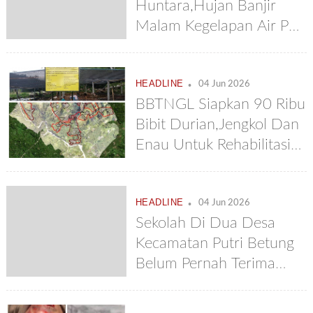
Huntara,Hujan Banjir
Dengan Baik
Malam Kegelapan Air Pun
Sulit
.
HEADLINE
04 Jun 2026
BBTNGL Siapkan 90 Ribu
Bibit Durian,Jengkol Dan
Enau Untuk Rehabilitasi
Ekosistem Di Kecamatan
Putri Betung
.
HEADLINE
04 Jun 2026
Sekolah Di Dua Desa
Kecamatan Putri Betung
Belum Pernah Terima
MBG