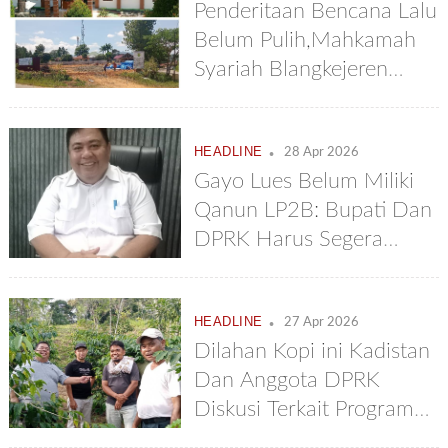
Penderitaan Bencana Lalu
Belum Pulih,Mahkamah
Syariah Blangkejeren
Bangun Gedung Fantastis
Rp 22.7 Milyar
.
HEADLINE
28 Apr 2026
Gayo Lues Belum Miliki
Qanun LP2B: Bupati Dan
DPRK Harus Segera
Memproses Dan
Mengesahkannya
.
HEADLINE
27 Apr 2026
Dilahan Kopi ini Kadistan
Dan Anggota DPRK
Diskusi Terkait Program
Bupati 4 Juta Bibit Kopi