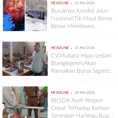
.
HEADLINE
23 Mei 2026
Buruknya Kondisi Jalan
Nasional:Titi Maut Benar
Benar Membawa
Maut,Pick Up Terjun
Sejauh 150 Meter
.
HEADLINE
21 Mei 2026
CV.Mutiara Hijau Lestari
Blangkejeren,Akan
Ramaikan Bursa Sigaret
Nasional
.
HEADLINE
20 Mei 2026
BKSDA Aceh Respon
Cepat Terhadap Korban
Serangan Harimau,Bupati