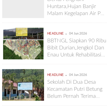
Kopi Bisa Tumbuh
Huntara,Hujan Banjir
Dengan Baik
Malam Kegelapan Air Pun
Sulit
.
HEADLINE
04 Jun 2026
BBTNGL Siapkan 90 Ribu
Bibit Durian,Jengkol Dan
Enau Untuk Rehabilitasi
Ekosistem Di Kecamatan
Putri Betung
.
HEADLINE
04 Jun 2026
Sekolah Di Dua Desa
Kecamatan Putri Betung
Belum Pernah Terima
MBG