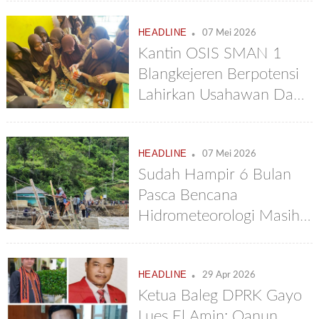
.
HEADLINE
07 Mei 2026
Kantin OSIS SMAN 1
Blangkejeren Berpotensi
Lahirkan Usahawan Dan
Inovator Muda
.
HEADLINE
07 Mei 2026
Sudah Hampir 6 Bulan
Pasca Bencana
Hidrometeorologi Masih
Terisolir
.
HEADLINE
29 Apr 2026
Ketua Baleg DPRK Gayo
Lues El Amin: Qanun