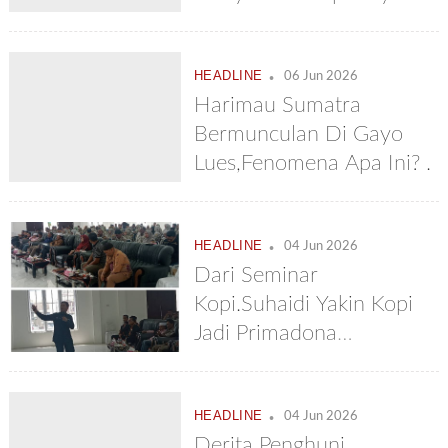
Minta Bupati Perbaiki
Jembatan Lengom
.
HEADLINE
06 Jun 2026
Harimau Sumatra
Bermunculan Di Gayo
Lues,Fenomena Apa Ini? .
.
HEADLINE
04 Jun 2026
Dari Seminar
Kopi.Suhaidi Yakin Kopi
Jadi Primadona
Kebangkitan
Ekonomi,Prof.Abu Bakar
.
HEADLINE
Karim: Dibawah Pinus
04 Jun 2026
Derita Penghuni