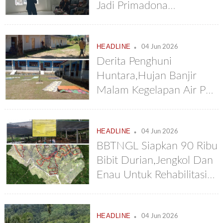
Jadi Primadona
Kebangkitan
Ekonomi,Prof.Abu Bakar
.
HEADLINE
Karim: Dibawah Pinus
04 Jun 2026
Derita Penghuni
Kopi Bisa Tumbuh
Huntara,Hujan Banjir
Dengan Baik
Malam Kegelapan Air Pun
Sulit
.
HEADLINE
04 Jun 2026
BBTNGL Siapkan 90 Ribu
Bibit Durian,Jengkol Dan
Enau Untuk Rehabilitasi
Ekosistem Di Kecamatan
Putri Betung
.
HEADLINE
04 Jun 2026