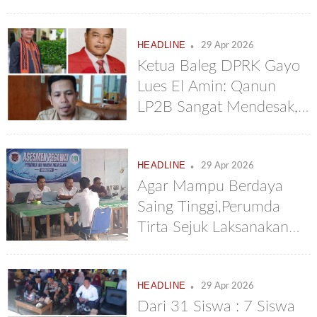
Terisolir
.
HEADLINE
29 Apr 2026
Ketua Baleg DPRK Gayo
Lues El Amin: Qanun
LP2B Sangat Mendesak,
Tahun Ini Harus Selesai
Dan Disahkan
.
HEADLINE
29 Apr 2026
Agar Mampu Berdaya
Saing Tinggi,Perumda
Tirta Sejuk Laksanakan
Assessment Seluruh
Pegawainya
.
HEADLINE
29 Apr 2026
Dari 31 Siswa : 7 Siswa