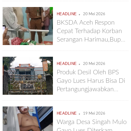
.
HEADLINE
20 Mei 2026
BKSDA Aceh Respon
Cepat Terhadap Korban
Serangan Harimau,Bupati
Agara : Rawat Korban
Sampai Sembuh
.
HEADLINE
20 Mei 2026
Produk Desil Oleh BPS
Gayo Lues Harus Bisa Di
Pertangungjawabkan
Bukan Asal
.
HEADLINE
19 Mei 2026
Warga Desa Singah Mulo
Gayo Lues Diterkam