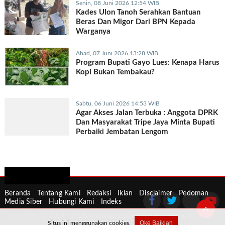
Senin, 08 Juni 2026 12:54 WIB
Kades Ulon Tanoh Serahkan Bantuan
Beras Dan Migor Dari BPN Kepada
Warganya
Ahad, 07 Juni 2026 13:28 WIB
Program Bupati Gayo Lues: Kenapa Harus
Kopi Bukan Tembakau?
Sabtu, 06 Juni 2026 14:53 WIB
Agar Akses Jalan Terbuka : Anggota DPRK
Dan Masyarakat Tripe Jaya Minta Bupati
Perbaiki Jembatan Lengom
Beranda
Tentang Kami
Redaksi
Iklan
Disclaimer
Pedoman
Media Siber
Hubungi Kami
Indeks
Copyrights © 2009 - 2026. alabaspos.com, All Rights Reserved.
Oke Baiklah
Situs ini menggunakan cookies.