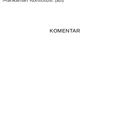
Mahkamah Konstitusi. (azl)
KOMENTAR