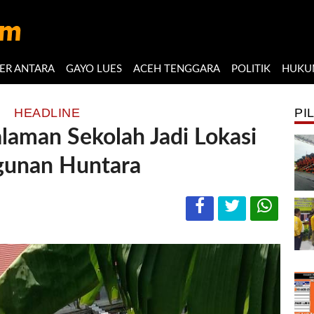
ER ANTARA
GAYO LUES
ACEH TENGGARA
POLITIK
HUKU
HEADLINE
PI
laman Sekolah Jadi Lokasi
gunan Huntara